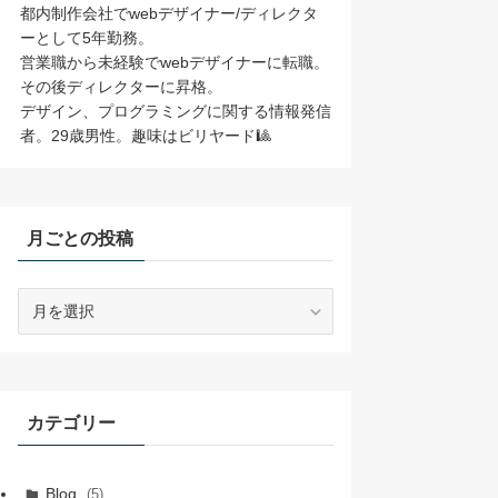
都内制作会社でwebデザイナー/ディレクタ
ーとして5年勤務。
営業職から未経験でwebデザイナーに転職。
その後ディレクターに昇格。
デザイン、プログラミングに関する情報発信
者。29歳男性。趣味はビリヤード🎱
月ごとの投稿
月
ご
と
の
投
稿
カテゴリー
Blog
(5)