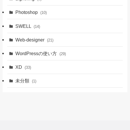
ル3選〜
デジタルハリウッド STUDIO by LIG
デザスタ
デザナル
今なら無料オンライン説明会実施中です！
興味のあるスクールに申し込んでみてくだ
さい！
XD
XD