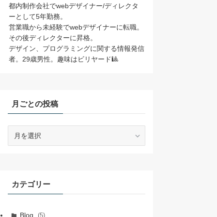
都内制作会社でwebデザイナー/ディレクタ
ーとして5年勤務。
営業職から未経験でwebデザイナーに転職。
その後ディレクターに昇格。
デザイン、プログラミングに関する情報発信
者。29歳男性。趣味はビリヤード🎱
月ごとの投稿
月
ご
と
の
投
稿
カテゴリー
Blog
(5)