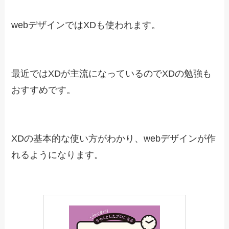
Photoshop しっかり入門 増補改
訂 第２版 【CC完全対応】［Mac 
＆ Windows対応］
Amazonで見る
楽天市場で見る
Yahoo!ショッピングで見る